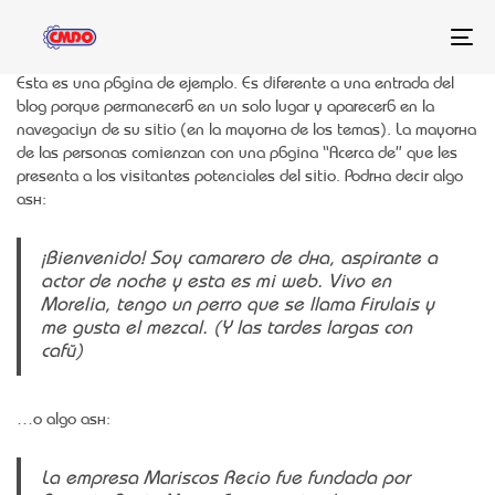
Tog
nav
Esta es una página de ejemplo. Es diferente a una entrada del
blog porque permanecerá en un solo lugar y aparecerá en la
navegación de su sitio (en la mayoría de los temas). La mayoría
de las personas comienzan con una página “Acerca de” que les
presenta a los visitantes potenciales del sitio. Podría decir algo
así:
¡Bienvenido! Soy camarero de día, aspirante a
actor de noche y esta es mi web. Vivo en
Morelia, tengo un perro que se llama Firulais y
me gusta el mezcal. (Y las tardes largas con
café)
…o algo así:
La empresa Mariscos Recio fue fundada por