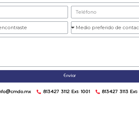
Té
Inicio
Nosotros
81
Productos
81
Forma parte del equipo
E-
Contacto
i
Enviar
info@cmdo.mx
813427 3112 Ext: 1001
813427 3113 Ext: