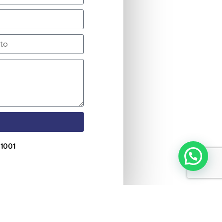
lefono
3427 3113 Ext: 1001
3427 3112 Ext: 1001
mail
nfo@cmdo.mx
 1001
Diseñado por SysOp